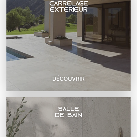
Carrelage
extérieur
DÉCOUVRIR
salle
de bain