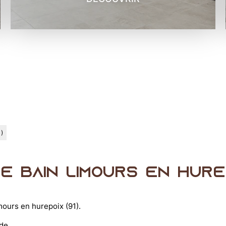
1)
e bain limours en hurep
mours en hurepoix (91).
de.