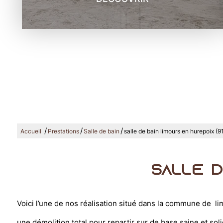
/
/
/
Accueil
Prestations
Salle de bain
salle de bain limours en hurepoix (9
salle d
Voici l’une de nos réalisation situé dans la commune de li
une démolition total pour repartir sur de base saine et soli